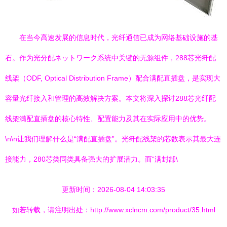
在当今高速发展的信息时代，光纤通信已成为网络基础设施的基
石。作为光分配ネットワーク系统中关键的无源组件，288芯光纤配
线架（ODF, Optical Distribution Frame）配合满配直插盘，是实现大
容量光纤接入和管理的高效解决方案。本文将深入探讨288芯光纤配
线架满配直插盘的核心特性、配置能力及其在实际应用中的优势。
\n\n让我们理解什么是“满配直插盘”。光纤配线架的芯数表示其最大连
接能力，280芯类同类具备强大的扩展潜力。而“满封缷\
更新时间：2026-08-04 14:03:35
如若转载，请注明出处：http://www.xclncm.com/product/35.html