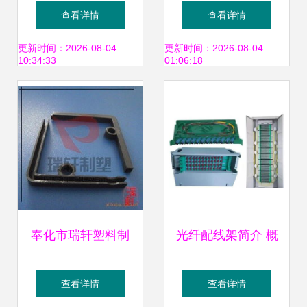
口配线架PM-GS3-
线的核心组件与安
查看详情
查看详情
48 性能、价格与供
装指南
更新时间：2026-08-04
更新时间：2026-08-04
10:34:33
01:06:18
应商分析
奉化市瑞轩塑料制
光纤配线架简介 概
品厂 专业配线架产
念、作用与配线架
查看详情
查看详情